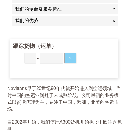
我们的使命及服务标准
我们的优势
跟踪货物（运单）
-
Navitrans早于20世纪90年代就开始进入到空运领域，当
时中国的空运业尚处于未成熟阶段。公司最初的业务模
式以货运代理为主，专注于中国，欧洲，北美的空运市
场。
自2002年开始，我们使用A300货机开始执飞中欧往返包
机。