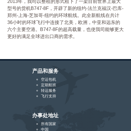
2013年，我司以整租的形式租下了一架目前世界上最大
型号的货机B747-8F，开辟了新的纽约-法兰克福汉-巴库-
郑州-上海-芝加哥-纽约的环球航线。此全新航线在共计
36小时的环球飞行中连接了北美，欧洲，中亚和远东的
六个主要空港。B747-8F的超高载量，也使我司能够更大
更好的满足全球进出口商的需求。
产品和服务
空运包机
定期航班
转运服务
飞行支持
办事处地址
所有国家
中国